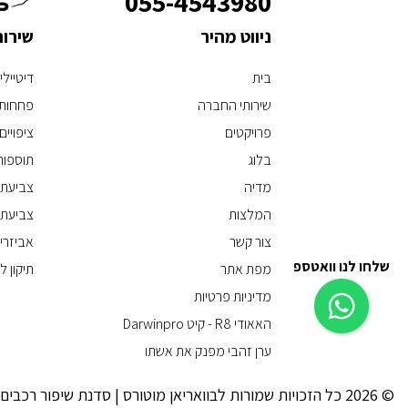
055-4543980
ניווט מהיר
שירו
בית
דיטיילי
שירותי החברה
פחחות 
פרויקטים
ציפויים
בלוג
תוספות
מדיה
צביעת 
המלצות
צביעת 
צור קשר
אביזרי
שלחו לנו וואטספ
מפת אתר
תיקון 
מדיניות פרטיות
האאודי R8 - קיט Darwinpro
ערן זהבי מפנק את אשתו
© 2026 כל הזכויות שמורות לבוואריאן מוטורס | סדנת שיפור רכבים