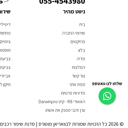
055-4543980
ניווט מהיר
שירו
בית
דיטיילי
שירותי החברה
פחחות 
פרויקטים
ציפויים
בלוג
תוספות
מדיה
צביעת 
המלצות
צביעת 
צור קשר
אביזרי
שלחו לנו וואטספ
מפת אתר
תיקון 
מדיניות פרטיות
האאודי R8 - קיט Darwinpro
ערן זהבי מפנק את אשתו
© 2026 כל הזכויות שמורות לבוואריאן מוטורס | סדנת שיפור רכבים