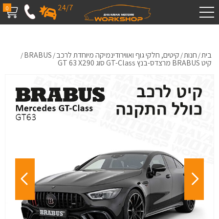
24/7
0
בית
חנות
קיטים, חלקי גוף ואווירודינמיקה מיוחדת לרכב
BRABUS
/
/
/
/
קיט BRABUS מרצדס-בנץ GT-Class סוג GT 63 X290