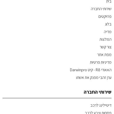
בית
שירותי החברה
פרויקטים
בלוג
מדיה
המלצות
צור קשר
מפת אתר
מדיניות פרטיות
האאודי R8 - קיט Darwinpro
ערן זהבי מפנק את אשתו
שירותי החברה
דיטיילינג לרכב
פחחות וצבע לרכב