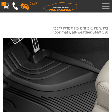
24/7
0
בית
חנות
אביזרים ומולטימדיה לרכב
/
/
/
Floor mats, all-weather BMW G30