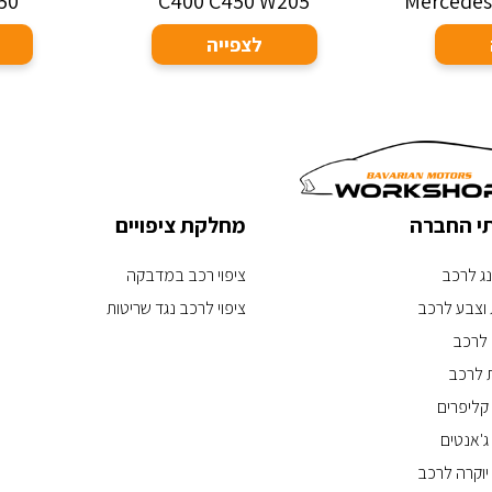
50
C400 C450 W205
Mercedes
לצפייה
תי החברה
מחלקת ציפויים
נג לרכב
ציפוי רכב במדבקה
וצבע לרכב
ציפוי לרכב נגד שריטות
 לרכב
 לרכב
קליפרים
ג'אנטים
 יוקרה לרכב