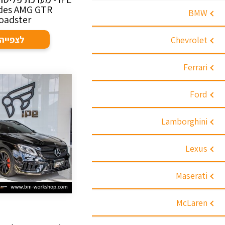
des AMG GTR
BMW
oadster
לצפייה
Chevrolet
Ferrari
Ford
Lamborghini
Lexus
Maserati
McLaren