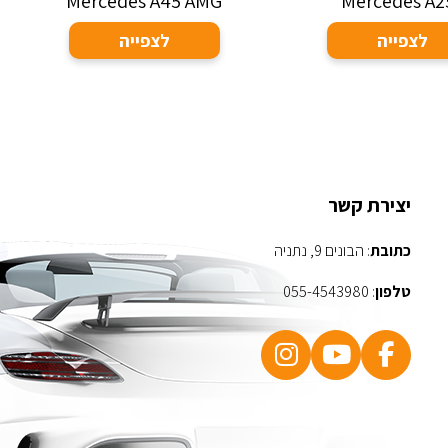
Mercedes A45 AMG
Mercedes A2
לצפייה
לצפייה
יצירת קשר
כתובת
: הבונים 9, נתניה
טלפון
:
055-4543980