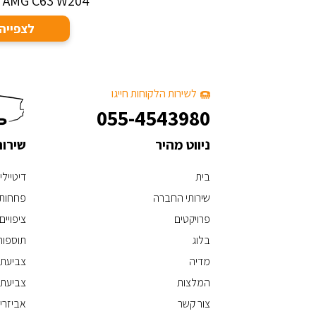
 AMG C63 W204
לצפייה
לשירות הלקוחות חייגו
055-4543980
ניווט מהיר
שירו
בית
דיטיילי
שירותי החברה
פחחות 
פרויקטים
ציפויים
בלוג
תוספות
מדיה
צביעת 
המלצות
צביעת 
צור קשר
אביזרי