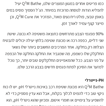
כמו פריטים אחרים במגוון המוצרים שלנו,
Q²M Bathe
יעיל
להפליא הודות לנוסחה מרוכזת במיוחד. הג'ל הסמיך מסיס במים
באופן טבעי, פולט ריח נעים מאוד, המזכיר את
Q²M Cure
, וכן
מייצר קצף עמיד לאורך זמן.
90%
מפגמי הצבע מתרחשים כתוצאה משטיפה לא נכונה. שיטת
שני דליים, כפפה רכה או מכונת שטיפה בלחץ יעילה יכולים להבטיח
הצלחה רק בחלקה. אחד המרכיבים החשובים ביותר שלו נשאר
החלקלק שלו כשמפו, מה שמגביר את החלקה החלקה של הכפפה
על פני הצבע. ככל שהמאפיינים החלקלקים טובים יותר, כך נוכל
למזער את הסיכון לפתח פגמים חדשים בצבע הרכב שלנו.
PH-
נייטרלי
Bathe
Q²M
היא מכונת שטיפת רכב באיכות נייטרלי
pH
. יש לו כוח
ניקוי טוב כדי להמיס לכלוך בקלות, אבל הוא עדין מספיק כדי לא
להשפיע על ציפויים או חומרי איטום. ומכיוון שהוא ניטרלי
pH
, הוא