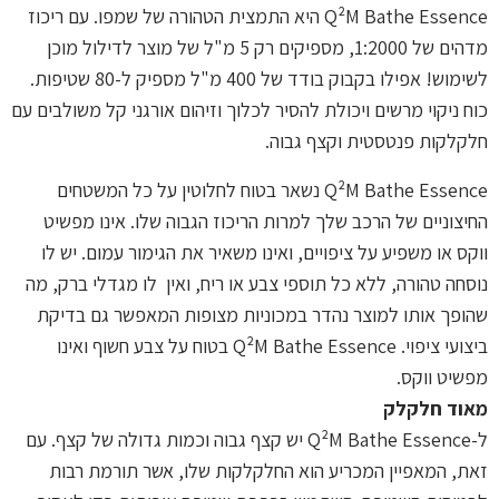
Essence
Q²M Bathe
היא התמצית הטהורה של שמפו. עם ריכוז
מדהים של 1:2000, מספיקים רק 5 מ"ל של מוצר לדילול מוכן
לשימוש! אפילו בקבוק בודד של 400 מ"ל מספיק ל-80 שטיפות.
כוח ניקוי מרשים ויכולת להסיר לכלוך וזיהום אורגני קל משולבים עם
חלקלקות פנטסטית וקצף גבוה.
Essence
Q²M Bathe
נשאר בטוח לחלוטין על כל המשטחים
החיצוניים של הרכב שלך למרות הריכוז הגבוה שלו. אינו מפשיט
ווקס או משפיע על ציפויים, ואינו משאיר את הגימור עמום. יש לו
נוסחה טהורה, ללא כל תוספי צבע או ריח, ואין לו מגדלי ברק, מה
שהופך אותו למוצר נהדר במכוניות מצופות המאפשר גם בדיקת
ביצועי ציפוי.
Q²M Bathe
Essence
בטוח על צבע חשוף ואינו
מפשיט ווקס.
מאוד חלקלק
ל
-Q²M Bathe
Essence
יש קצף גבוה וכמות גדולה של קצף. עם
זאת, המאפיין המכריע הוא החלקלקות שלו, אשר תורמת רבות