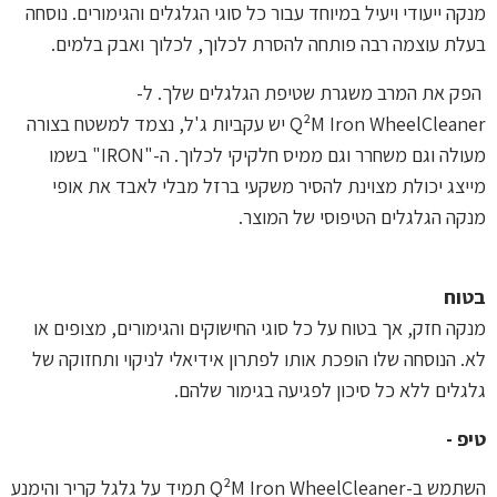
מנקה ייעודי ויעיל במיוחד עבור כל סוגי הגלגלים והגימורים. נוסחה
בעלת עוצמה רבה פותחה להסרת לכלוך, לכלוך ואבק בלמים.
הפק את המרב משגרת שטיפת הגלגלים שלך. ל
-
WheelCleaner
Q²M Iron
יש עקביות ג'ל, נצמד למשטח בצורה
מעולה וגם משחרר וגם ממיס חלקיקי לכלוך. ה-
"IRON"
בשמו
מייצג יכולת מצוינת להסיר משקעי ברזל מבלי לאבד את אופי
מנקה הגלגלים הטיפוסי של המוצר.
בטוח
מנקה חזק, אך בטוח על כל סוגי החישוקים והגימורים, מצופים או
לא. הנוסחה שלו הופכת אותו לפתרון אידיאלי לניקוי ותחזוקה של
גלגלים ללא כל סיכון לפגיעה בגימור שלהם.
טיפ -
השתמש ב
-Q²M Iron
WheelCleaner
תמיד על גלגל קריר והימנע