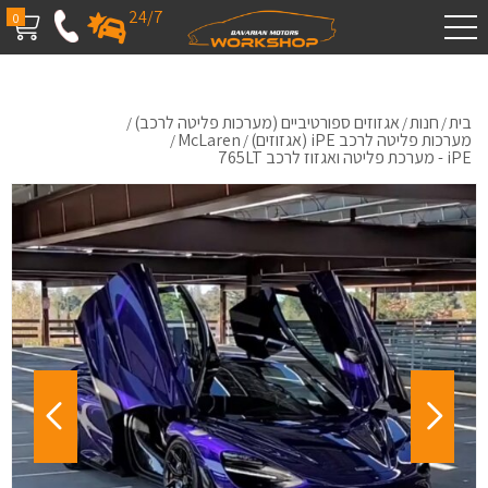
24/7
0
בית
חנות
אגזוזים ספורטיביים (מערכות פליטה לרכב)
/
/
/
מערכות פליטה לרכב iPE (אגזוזים)
McLaren
/
/
iPE - מערכת פליטה ואגזוז לרכב 765LT