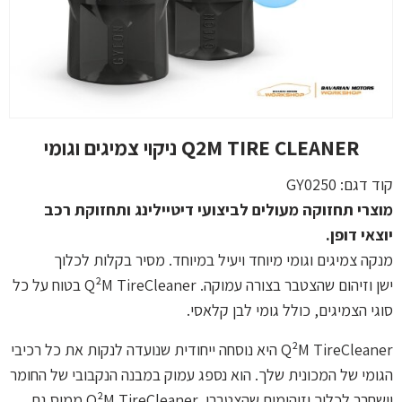
Q2M TIRE CLEANER ניקוי צמיגים וגומי
קוד דגם:
GY0250
מוצרי תחזוקה מעולים לביצועי דיטיילינג ותחזוקת רכב
יוצאי דופן.
מנקה צמיגים וגומי מיוחד ויעיל במיוחד. מסיר בקלות לכלוך
ישן וזיהום שהצטבר בצורה עמוקה. Q²M TireCleaner בטוח על כל
סוגי הצמיגים, כולל גומי לבן קלאסי.
Q²M TireCleaner היא נוסחה ייחודית שנועדה לנקות את כל רכיבי
הגומי של המכונית שלך. הוא נספג עמוק במבנה הנקבובי של החומר
וישחרר לכלוך וזיהומים שהצטברו. Q²M TireCleaner ממיס גם