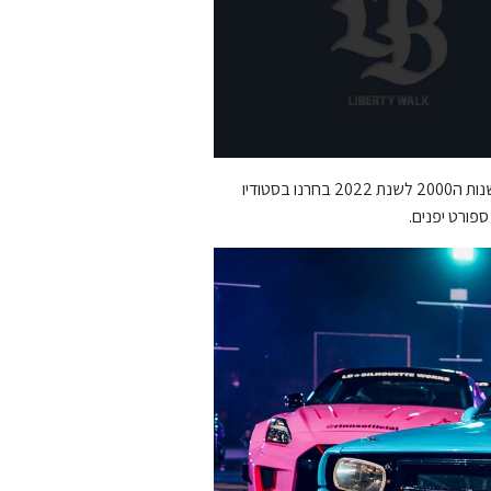
מאחר ורצינו לבנות רכב שיביא את הרגשת ה STREET TUNING האהובה משנות ה2000 לשנת 2022 בחרנו בסטודיו
ספורט יפנים.