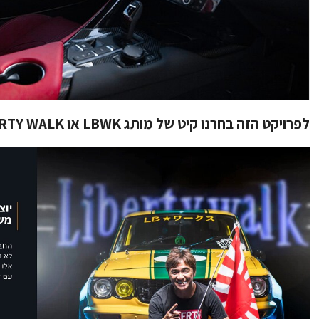
לפרויקט הזה בחרנו קיט של מותג LBWK או LIBERTY WALK בשמו הידוע.